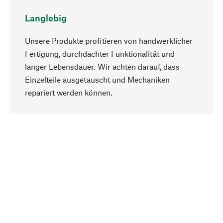
Langlebig
Unsere Produkte profitieren von handwerklicher
Fertigung, durchdachter Funktionalität und
langer Lebensdauer. Wir achten darauf, dass
Einzelteile ausgetauscht und Mechaniken
Nach oben
repariert werden können.
Bewusst
Nachhaltigkeit steht im Fokus unserer
Produktauswahl. Wir setzen auf natürliche
Inhaltsstoffe und Materialien, die gepflegt werden
können, sowie auf eine ressourcenschonende
und sozialverträgliche Produktion.