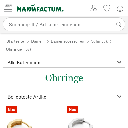
Zum Inhalt springen
Kundenkonto
Merkliste
0,0
Startseite
Damen
Damenaccessoires
Schmuck
Ohrringe
(37)
Ohrringe
Neu
Neu