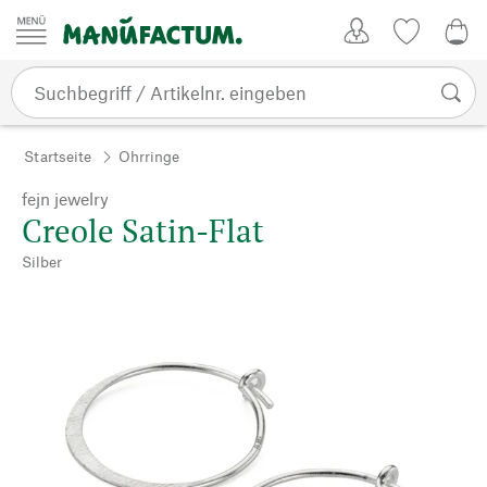
Zum Inhalt springen
Kundenkonto
Merkliste
0,0
Startseite
Ohrringe
fejn jewelry
Creole Satin-Flat
Silber