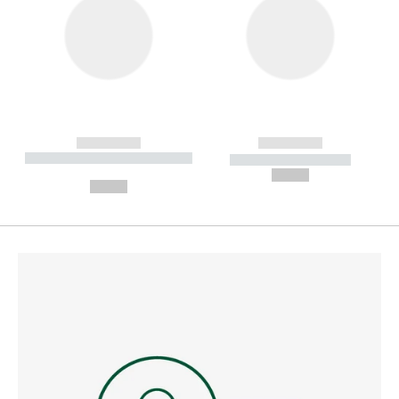
------------
------------
----------- ----------- --------
----------- -----------
---
--,-- €
--,-- €