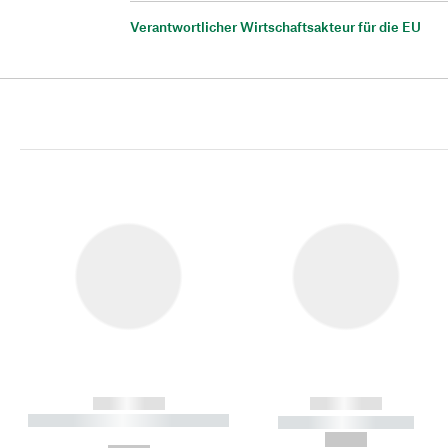
Verantwortlicher Wirtschaftsakteur für die EU
------------
------------
----------- ----------- ----------
----------- -----------
-
--,-- €