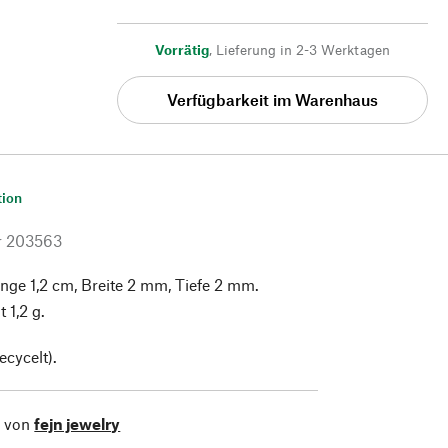
Vorrätig
,
Lieferung in 2-3 Werktagen
Verfügbarkeit im Warenhaus
tion
r
203563
änge 1,2 cm, Breite 2 mm, Tiefe 2 mm.
 1,2 g.
ecycelt).
l von
fejn jewelry