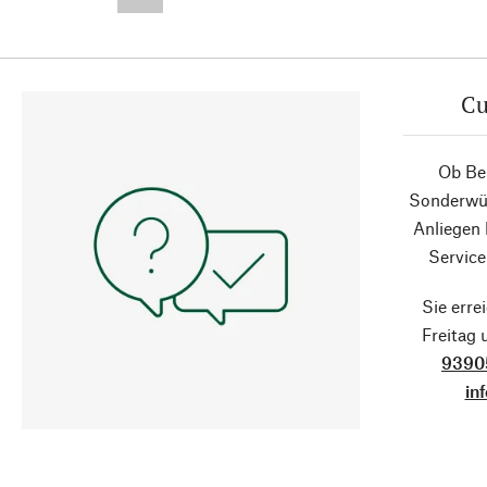
--,-- €
Cu
Ob Ber
Sonderwün
Anliegen
Service
Sie erre
Freitag
9390
in