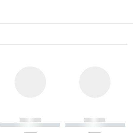
------------
------------
----------- ----------- ----------
----------- ----------- ----------
- -----------
-