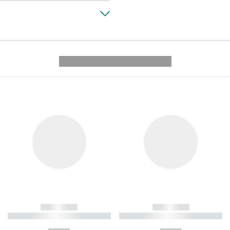
---------- --------------
------------
------------
----------- ----------- ----------
----------- ----------- ----------
-
-