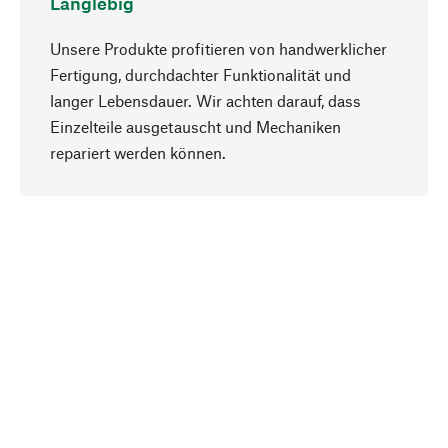
Langlebig
Unsere Produkte profitieren von handwerklicher
Fertigung, durchdachter Funktionalität und
langer Lebensdauer. Wir achten darauf, dass
Einzelteile ausgetauscht und Mechaniken
Nach oben
repariert werden können.
Bewusst
Nachhaltigkeit steht im Fokus unserer
Produktauswahl. Wir setzen auf natürliche
Inhaltsstoffe und Materialien, die gepflegt werden
können, sowie auf eine ressourcenschonende
und sozialverträgliche Produktion.