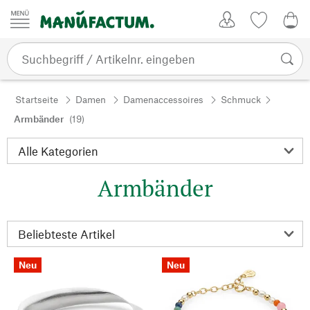
Zum Inhalt springen
Kundenkonto
Merkliste
0,0
Startseite
Damen
Damenaccessoires
Schmuck
Armbänder
(19)
Armbänder
Neu
Neu