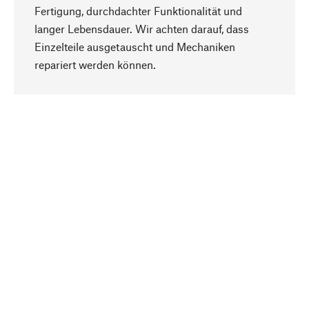
Fertigung, durchdachter Funktionalität und
langer Lebensdauer. Wir achten darauf, dass
Einzelteile ausgetauscht und Mechaniken
Nach oben
repariert werden können.
Bewusst
Nachhaltigkeit steht im Fokus unserer
Produktauswahl. Wir setzen auf natürliche
Inhaltsstoffe und Materialien, die gepflegt werden
können, sowie auf eine ressourcenschonende
und sozialverträgliche Produktion.