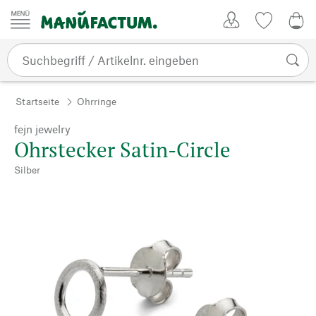
Zum Inhalt springen
Kundenkonto
Merkliste
0,0
Startseite
Ohrringe
fejn jewelry
Ohrstecker Satin-Circle
Silber