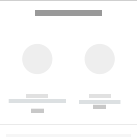
---------- --------------
------------
------------
----------- ----------- --------
----------- -----------
---
--,-- €
--,-- €