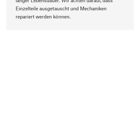
langer Lebensdauer. Wir achten darauf, dass
Einzelteile ausgetauscht und Mechaniken
Nach oben
repariert werden können.
Bewusst
Nachhaltigkeit steht im Fokus unserer
Produktauswahl. Wir setzen auf natürliche
Inhaltsstoffe und Materialien, die gepflegt werden
können, sowie auf eine ressourcenschonende
und sozialverträgliche Produktion.
Ausgewählt