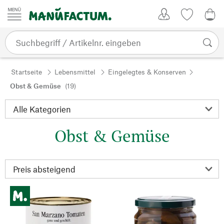
Zum Inhalt springen
Kundenkonto
Merkliste
0,0
Startseite
Lebensmittel
Eingelegtes & Konserven
Obst & Gemüse
(19)
Obst & Gemüse