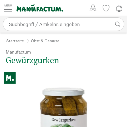
Zum Inhalt springen
Kundenkonto
Merkliste
0,0
Startseite
Obst & Gemüse
Manufactum
Gewürzgurken