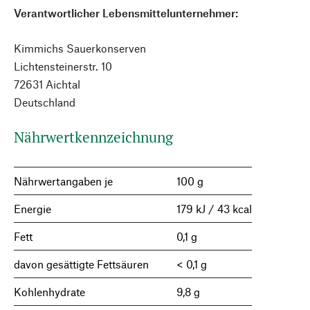
Verantwortlicher Lebensmittelunternehmer:
Kimmichs Sauerkonserven
Lichtensteinerstr. 10
72631 Aichtal
Deutschland
Nährwertkennzeichnung
Nährwertangaben je
100 g
Energie
179 kJ / 43 kcal
Fett
0,1 g
davon gesättigte Fettsäuren
< 0,1 g
Kohlenhydrate
9,8 g