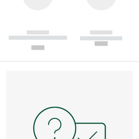
------------
------------
----------- ----------- --------
----------- -----------
---
--,-- €
--,-- €