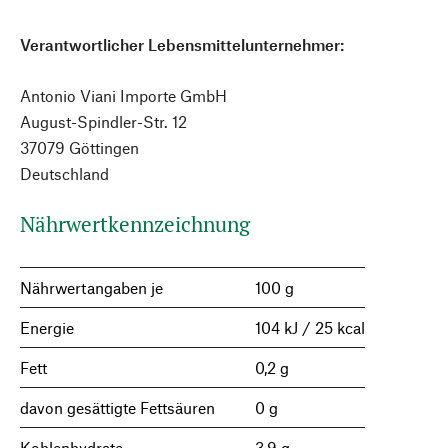
Verantwortlicher Lebensmittelunternehmer:
Antonio Viani Importe GmbH
August-Spindler-Str. 12
37079 Göttingen
Deutschland
Nährwertkennzeichnung
Nährwertangaben je
100 g
Energie
104 kJ / 25 kcal
Fett
0,2 g
davon gesättigte Fettsäuren
0 g
Kohlenhydrate
3,9 g