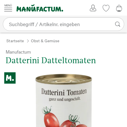
Zum Inhalt springen
Kundenkonto
Merkliste
0,0
Startseite
Obst & Gemüse
Manufactum
Datterini Datteltomaten