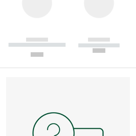
------------
------------
----------- ----------- --------
----------- -----------
---
--,-- €
--,-- €