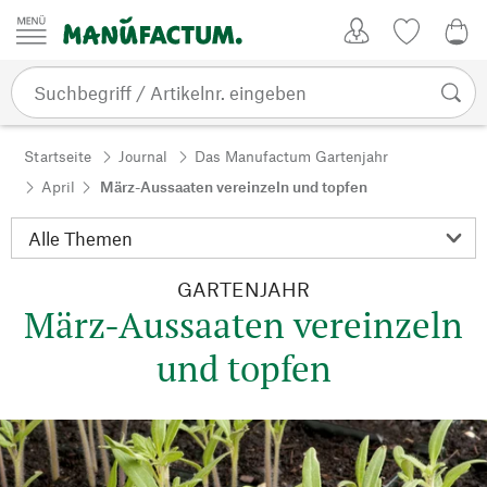
Zum Inhalt springen
Kundenkonto
Merkliste
0,0
Startseite
Journal
Das Manufactum Gartenjahr
April
März-Aussaaten vereinzeln und topfen
GARTENJAHR
März-Aussaaten vereinzeln
und topfen