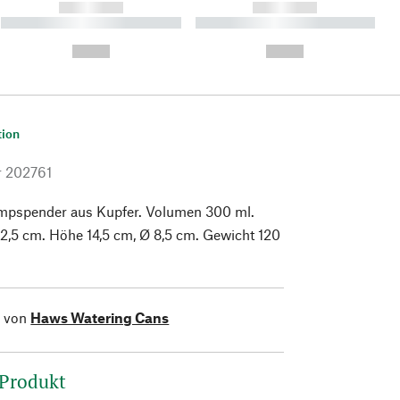
------------
------------
----------- ----------- ----------
----------- ----------- ----------
- -----------
-
--,-- €
--,-- €
tion
r
202761
pspender aus Kupfer. Volumen 300 ml.
 2,5 cm. Höhe 14,5 cm, Ø 8,5 cm. Gewicht 120
l von
Haws Watering Cans
 Produkt