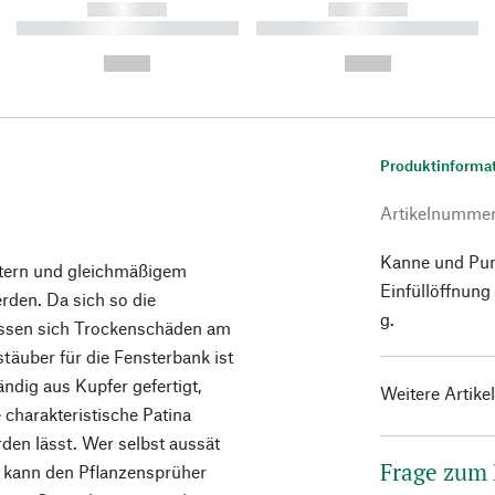
------------
------------
----------- ----------- ----------
----------- ----------- ----------
-
-
--,-- €
--,-- €
Produktinforma
Artikelnumme
Kanne und Pum
ttern und gleichmäßigem
Einfüllöffnung
den. Da sich so die
g.
lassen sich Trockenschäden am
täuber für die Fensterbank ist
ndig aus Kupfer gefertigt,
Weitere Artike
e charakteristische Patina
den lässt. Wer selbst aussät
Frage zum
, kann den Pflanzensprüher