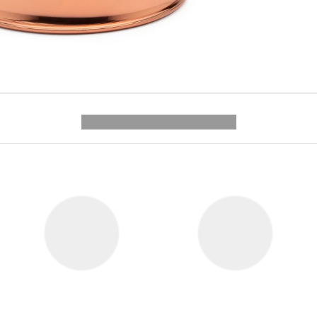
---------- --------------