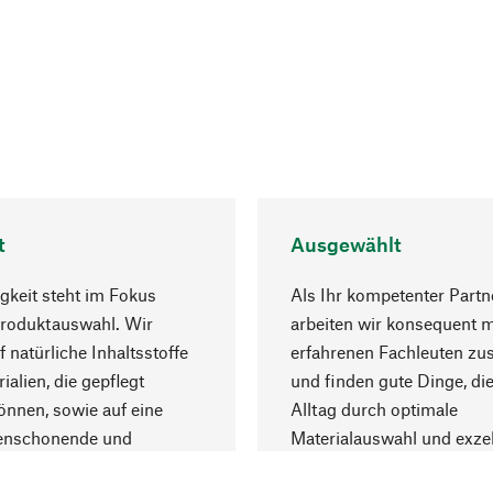
t
Ausgewählt
gkeit steht im Fokus
Als Ihr kompetenter Partn
Produktauswahl. Wir
arbeiten wir konsequent m
f natürliche Inhaltsstoffe
erfahrenen Fachleuten z
ialien, die gepflegt
und finden gute Dinge, die
nnen, sowie auf eine
Alltag durch optimale
enschonende und
Materialauswahl und exzel
trägliche Produktion.
Fertigung bereichern.