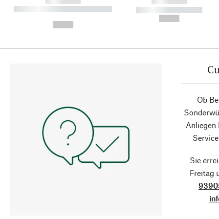
------------
------------
----------- ----------- ----------
----------- -----------
-
--,-- €
--,-- €
Cu
Ob Ber
Sonderwün
Anliegen
Service
Sie erre
Freitag
9390
in