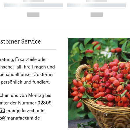
------------
------------
----------- ----------- ----------
----------- ----------- ----------
-
-
--,-- €
--,-- €
stomer Service
atung, Ersatzteile oder
sche - all Ihre Fragen und
 behandelt unser Customer
 persönlich und fundiert.
ichen uns von Montag bis
 unter der Nummer
02309
50
oder jederzeit unter
fo@manufactum.de