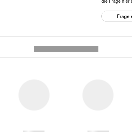
die Frage hier
Frage 
---------- --------------