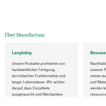
Über Manufactum
Langlebig
Bewuss
Unsere Produkte profitieren von
Nachhalti
handwerklicher Fertigung,
unserer 
durchdachter Funktionalität und
setzen au
langer Lebensdauer. Wir achten
und Mater
darauf, dass Einzelteile
werden kö
ausgetauscht und Mechaniken
ressourc
repariert werden können.
sozialver