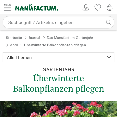
Zum Inhalt springen
Kundenkonto
Merkliste
0,0
Startseite
Journal
Das Manufactum Gartenjahr
April
Überwinterte Balkonpflanzen pflegen
GARTENJAHR
Überwinterte
Balkonpflanzen pflegen