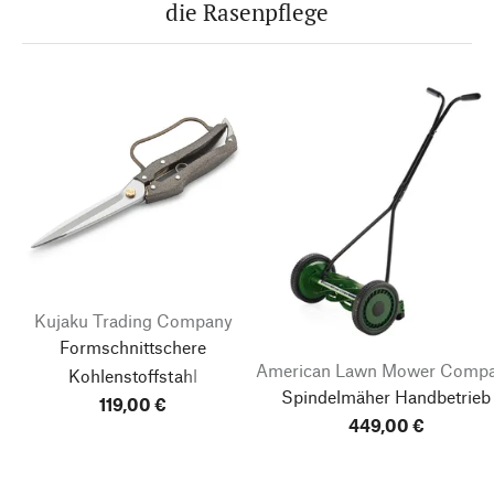
die Rasenpflege
Kujaku Trading Company
Formschnittschere
American Lawn Mower Comp
Kohlenstoffstahl
Spindelmäher Handbetrieb
verchromt
119,00 €
449,00 €