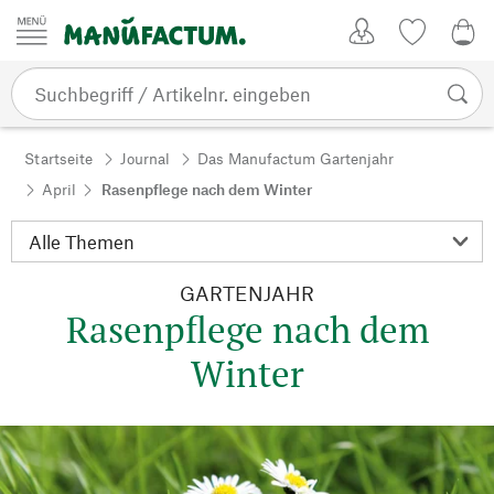
Zum Inhalt springen
Kundenkonto
Merkliste
0,0
Startseite
Journal
Das Manufactum Gartenjahr
April
Rasenpflege nach dem Winter
GARTENJAHR
Rasenpflege nach dem
Winter