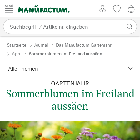
Zum Inhalt springen
Kundenkonto
Merkliste
0,0
Startseite
Journal
Das Manufactum Gartenjahr
April
Sommerblumen im Freiland aussäen
GARTENJAHR
Sommerblumen im Freiland
aussäen