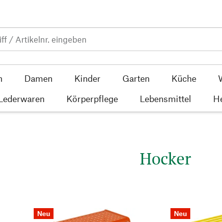
n
Damen
Kinder
Garten
Küche
 Lederwaren
Körperpflege
Lebensmittel
He
Hocker
Neu
Neu