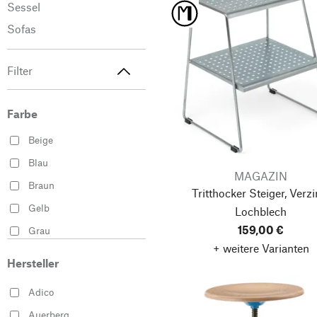
Sessel
Sofas
Filter
Farbe
Beige
Blau
MAGAZIN
Braun
Tritthocker Steiger, Verzi
Gelb
Lochblech
159,00 €
Grau
+ weitere Varianten
Grün
Hersteller
Mehrfarbig
Adico
Orange
Auerberg