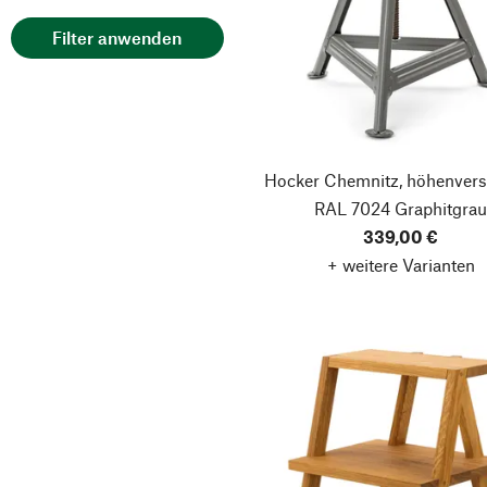
Swedese
Filter anwenden
Wagner
wb form
Werkhaus
Zieta
Hocker Chemnitz, höhenverst
RAL 7024 Graphitgra
339,00 €
+ weitere Varianten