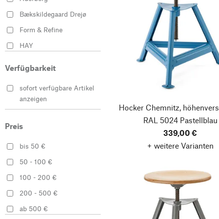
Rot
Bækskildegaard Drejø
Schwarz
Form & Refine
Silber
HAY
Violett
MAGAZIN
Weiß
Verfügbarkeit
Magis
sofort verfügbare Artikel
Manufactum
anzeigen
Hocker Chemnitz, höhenverst
MINT Furniture
RAL 5024 Pastellblau
Moebe
Preis
339,00 €
Muuto
+ weitere Varianten
bis 50 €
OUT
50 - 100 €
raawii
100 - 200 €
Richard Lampert
200 - 500 €
SIDE BY SIDE
ab 500 €
Softline