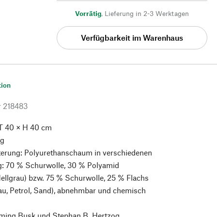
Vorrätig
,
Lieferung in 2-3 Werktagen
Verfügbarkeit im Warenhaus
tion
r
218483
T 40 × H 40 cm
kg
erung: Polyurethanschaum in verschiedenen
g: 70 % Schurwolle, 30 % Polyamid
ellgrau) bzw. 75 % Schurwolle, 25 % Flachs
au, Petrol, Sand), abnehmbar und chemisch
ing Busk und Stephan B. Hertzog