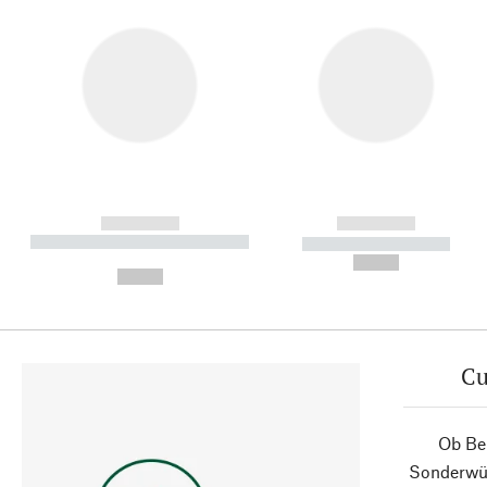
------------
------------
----------- ----------- ----------
----------- -----------
-
--,-- €
--,-- €
Cu
Ob Ber
Sonderwün