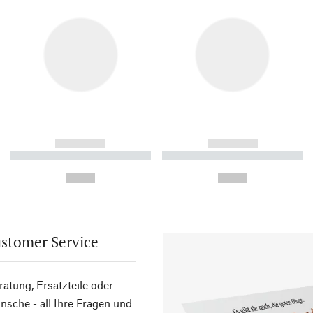
------------
------------
----------- ----------- ----------
----------- ----------- ----------
-
-
--,-- €
--,-- €
stomer Service
atung, Ersatzteile oder
sche - all Ihre Fragen und