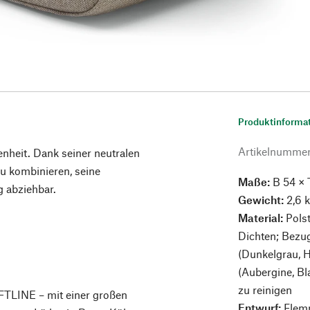
Produktinforma
Artikelnumme
enheit. Dank seiner neutralen
u kombinieren, seine
Maße:
B 54 × 
g abziehbar.
Gewicht:
2,6 
Material:
Polst
Dichten; Bezu
(Dunkelgrau, H
(Aubergine, Bl
zu reinigen
TLINE – mit einer großen
Entwurf:
Flemm