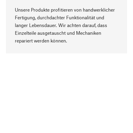
Unsere Produkte profitieren von handwerklicher
Fertigung, durchdachter Funktionalität und
langer Lebensdauer. Wir achten darauf, dass
Einzelteile ausgetauscht und Mechaniken
Nach oben
repariert werden können.
Bewusst
Nachhaltigkeit steht im Fokus unserer
Produktauswahl. Wir setzen auf natürliche
Inhaltsstoffe und Materialien, die gepflegt werden
können, sowie auf eine ressourcenschonende
und sozialverträgliche Produktion.