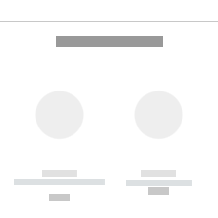
---------- --------------
------------
------------
----------- ----------- --------
----------- -----------
---
--,-- €
--,-- €