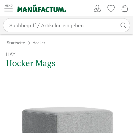
Zum Inhalt springen
Kundenkonto
Merkliste
0,0
Startseite
Hocker
HAY
Hocker Mags