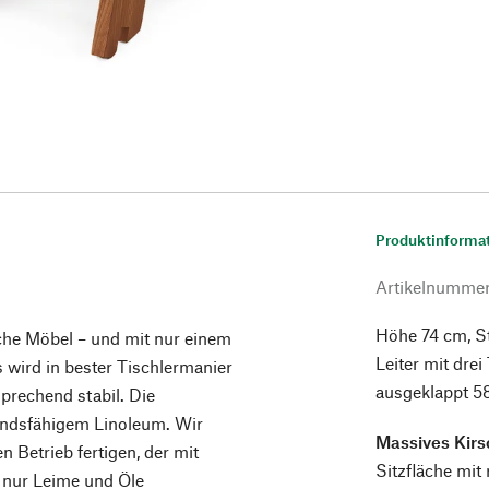
Produktinforma
Artikelnumme
Höhe 74 cm, St
sche Möbel – und mit nur einem
Leiter mit drei
 wird in bester Tischlermanier
ausgeklappt 5
sprechend stabil. Die
andsfähigem Linoleum. Wir
Massives Kir
 Betrieb fertigen, der mit
Sitzfläche mi
 nur Leime und Öle