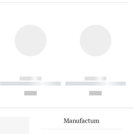
------------
------------
----------- ----------- ----------
----------- ----------- ----------
- -----------
-
--,-- €
--,-- €
Manufactum