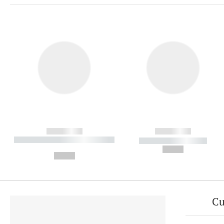
------------
------------
----------- ----------- ----------
----------- -----------
-
--,-- €
--,-- €
Cu