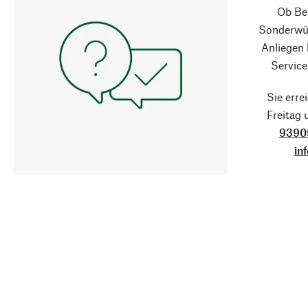
Ob Ber
Sonderwün
Anliegen
Service
Sie erre
Freitag
9390
in