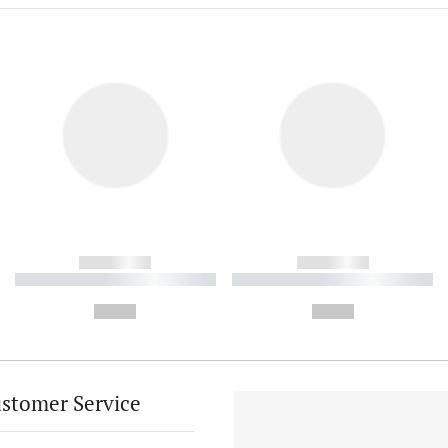
------------
------------
----------- ----------- ----------
----------- ----------- ----------
-
-
--,-- €
--,-- €
stomer Service