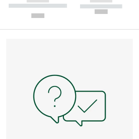
------------
------------
----------- ----------- --------
----------- -----------
---
--,-- €
--,-- €