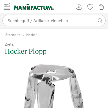
Zum Inhalt springen
Kundenkonto
Merkliste
0,0
Startseite
Hocker
Zieta
Hocker Plopp