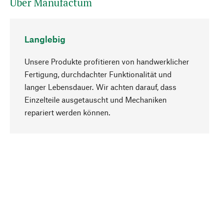
Über Manufactum
Langlebig
Unsere Produkte profitieren von handwerklicher
Fertigung, durchdachter Funktionalität und
langer Lebensdauer. Wir achten darauf, dass
Einzelteile ausgetauscht und Mechaniken
Nach oben
repariert werden können.
Bewusst
Nachhaltigkeit steht im Fokus unserer
Produktauswahl. Wir setzen auf natürliche
Inhaltsstoffe und Materialien, die gepflegt werden