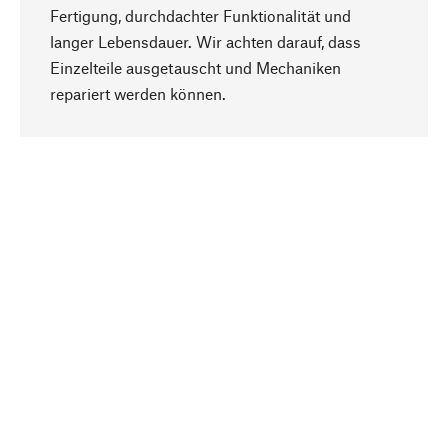
Fertigung, durchdachter Funktionalität und
langer Lebensdauer. Wir achten darauf, dass
Einzelteile ausgetauscht und Mechaniken
Nach oben
repariert werden können.
Bewusst
Nachhaltigkeit steht im Fokus unserer
Produktauswahl. Wir setzen auf natürliche
Inhaltsstoffe und Materialien, die gepflegt werden
können, sowie auf eine ressourcenschonende
und sozialverträgliche Produktion.