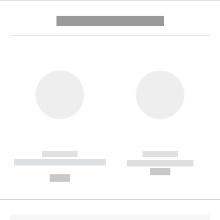
---------- --------------
------------
------------
----------- ----------- --------
----------- -----------
---
--,-- €
--,-- €