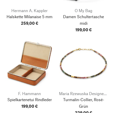
Hermann A. Kappler
O My Bag
Halskette Milanaise
5 mm
Damen Schultertasche
259,00 €
midi
199,00 €
F. Hammann
Maria Rzewuska Designerschmuck
Spielkartenetui Rindleder
Turmalin-Collier, Rosé-
199,00 €
Grün
229,00 €