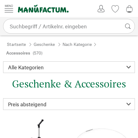
Zum Inhalt springen
Kundenkonto
Merkliste
0,0
Startseite
Geschenke
Nach Kategorie
Accessoires
(570)
Geschenke & Accessoires