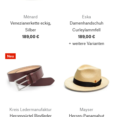
Ménard
Eska
Venezianerkette eckig,
Damenhandschuh
Silber
Curleylammfell
189,00 €
189,00 €
+ weitere Varianten
Neu
Kreis Ledermanufaktur
Mayser
Herrengürtel Rindleder
Herren-Panamahut