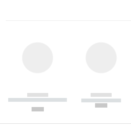
------------
------------
----------- ----------- ----------
----------- -----------
-
--,-- €
--,-- €