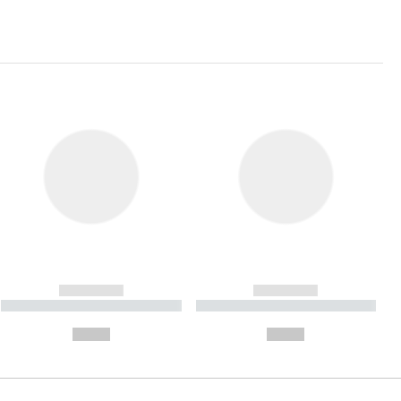
------------
------------
----------- ----------- ----------
----------- ----------- ----------
- -----------
-
--,-- €
--,-- €