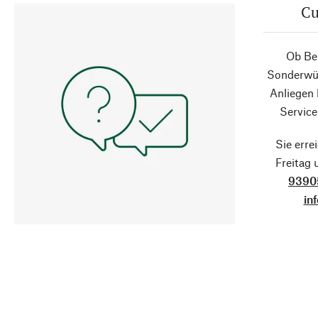
Cu
Ob Ber
Sonderwün
Anliegen
Service
Sie erre
Freitag
9390
in