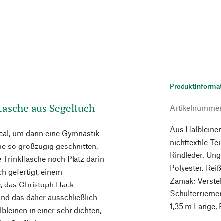
Produktinforma
tasche aus Segeltuch
Artikelnumme
Aus Halbleine
deal, um darin eine Gymnastik-
nichttextile Te
sie so großzügig geschnitten,
Rindleder. Ung
 Trinkflasche noch Platz darin
Polyester. Rei
h gefertigt, einem
Zamak; Verstel
, das Christoph Hack
Schulterriemen
nd das daher ausschließlich
1,35 m Länge, 
bleinen in einer sehr dichten,