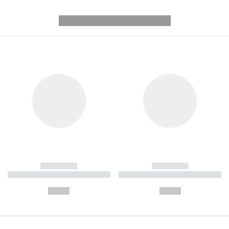
---------- --------------
------------
------------
----------- ----------- ----------
----------- ----------- ----------
-
-
--,-- €
--,-- €