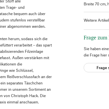
r Stoff alle
Breite 70 cm, 
iten Trage- und
ogatasche bequem auch über
zudem stufenlos verstellbar
Weitere Artike
abiner abgenommen werden.
Frage zum
anten herum, sodass sich die
efüttert verarbeitet – das spart
Sie haben ein
tabilisierenden Filzeinlage
die Frage hier
gefasst. Außen verstärken mit
ikationen die
Frage 
Dinge wie Schlüssel,
nem Reißverschlussfach an der
r ein separates Täschchen
umer in unserem Sortiment an
en von Christoph Hack. Die
axis einmal anschauen.