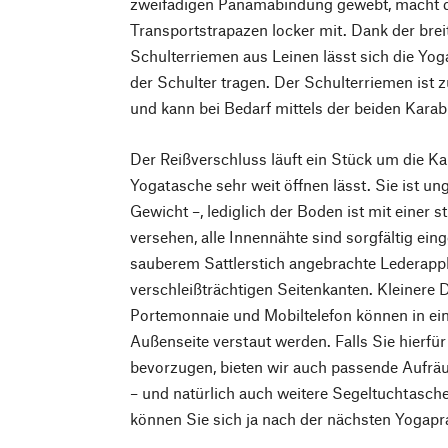
zweifädigen Panamabindung gewebt, macht de
Transportstrapazen locker mit. Dank der bre
Schulterriemen aus Leinen lässt sich die Y
der Schulter tragen. Der Schulterriemen ist 
und kann bei Bedarf mittels der beiden Kar
Der Reißverschluss läuft ein Stück um die K
Yogatasche sehr weit öffnen lässt. Sie ist ung
Gewicht –, lediglich der Boden ist mit einer s
versehen, alle Innennähte sind sorgfältig ein
sauberem Sattlerstich angebrachte Lederappl
verschleißträchtigen Seitenkanten. Kleinere 
Portemonnaie und Mobiltelefon können in ei
Außenseite verstaut werden. Falls Sie hierfü
bevorzugen, bieten wir auch passende Aufrä
– und natürlich auch weitere Segeltuchtasch
können Sie sich ja nach der nächsten Yogapr