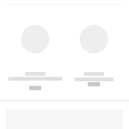
------------
------------
----------- ----------- --------
----------- -----------
---
--,-- €
--,-- €