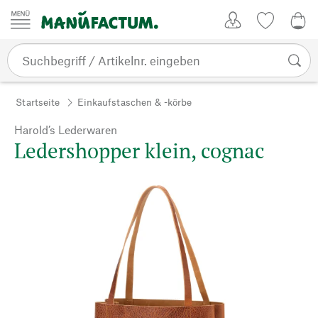
Zum Inhalt springen
Kundenkonto
Merkliste
0,0
Startseite
Einkaufstaschen & -körbe
Harold’s Lederwaren
Ledershopper klein, cognac