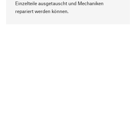
Einzelteile ausgetauscht und Mechaniken
Nach oben
repariert werden können.
Bewusst
Nachhaltigkeit steht im Fokus unserer
Produktauswahl. Wir setzen auf natürliche
Inhaltsstoffe und Materialien, die gepflegt werden
können, sowie auf eine ressourcenschonende
und sozialverträgliche Produktion.
Ausgewählt