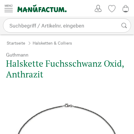
Zum Inhalt springen
Kundenkonto
Merkliste
0,0
Startseite
Halsketten & Colliers
Guthmann
Halskette Fuchsschwanz Oxid,
Anthrazit