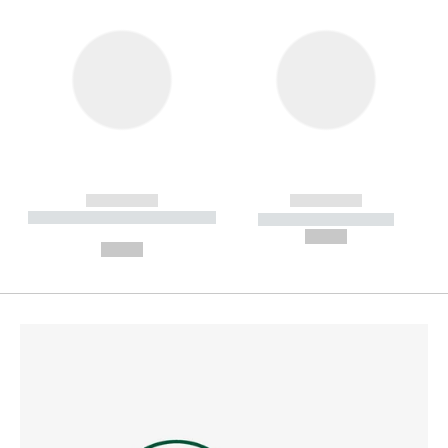
------------
------------
----------- ----------- --------
----------- -----------
---
--,-- €
--,-- €