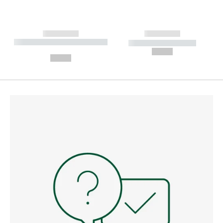
------------
------------
----------- ----------- --------
----------- -----------
---
--,-- €
--,-- €