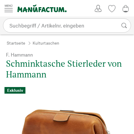
Zum Inhalt springen
Kundenkonto
Merkliste
0,0
Startseite
Kulturtaschen
F. Hammann
Schminktasche Stierleder von
Hammann
Exklusiv