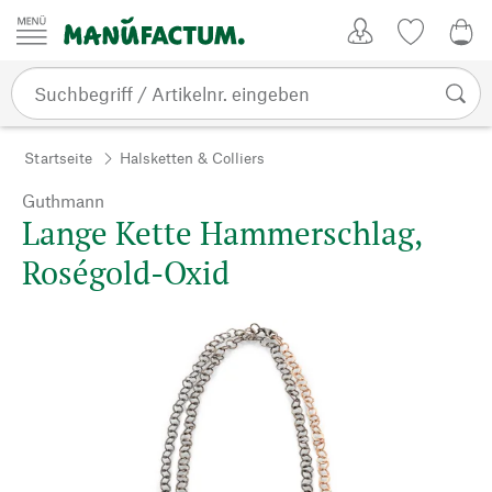
Zum Inhalt springen
Kundenkonto
Merkliste
0,0
Startseite
Halsketten & Colliers
Guthmann
Lange Kette Hammerschlag,
Roségold-Oxid