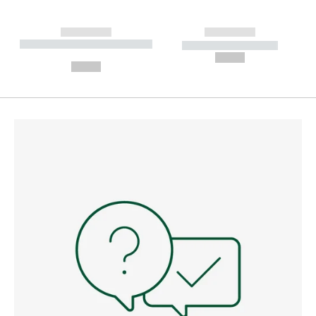
------------
------------
----------- ----------- --------
----------- -----------
---
--,-- €
--,-- €