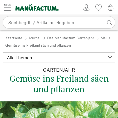
Zum Inhalt springen
Kundenkonto
Merkliste
0,0
Startseite
Journal
Das Manufactum Gartenjahr
Mai
Gemüse ins Freiland säen und pflanzen
GARTENJAHR
Gemüse ins Freiland säen
und pflanzen