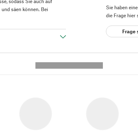
se, sodass Sie auch auf
Sie haben ein
n und säen können. Bei
die Frage hier
Frage 
---------- --------------