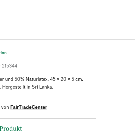
tion
r
215344
r und 50% Naturlatex. 45 × 20 × 5 cm.
 Hergestellt in Sri Lanka.
l von
FairTradeCenter
 Produkt