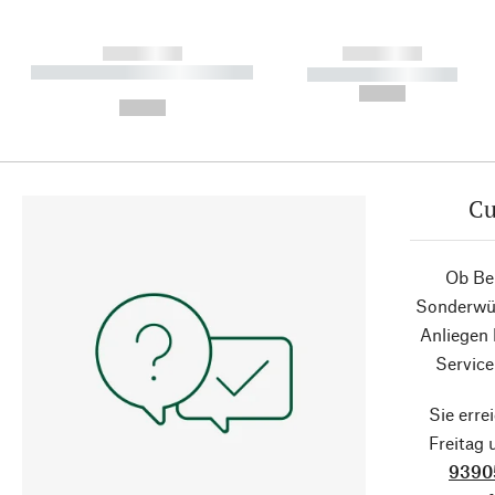
------------
------------
----------- ----------- ----------
----------- -----------
-
--,-- €
--,-- €
Cu
Ob Ber
Sonderwün
Anliegen
Service
Sie erre
Freitag
9390