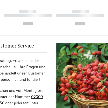
------------
------------
----------- ----------- ----------
----------- ----------- ----------
-
-
--,-- €
--,-- €
stomer Service
atung, Ersatzteile oder
sche - all Ihre Fragen und
 behandelt unser Customer
 persönlich und fundiert.
ichen uns von Montag bis
 unter der Nummer
02309
50
oder jederzeit unter