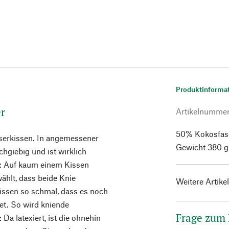
Produktinforma
er
Artikelnumme
50% Kokosfase
serkissen. In angemessener
Gewicht 380 g.
chgiebig und ist wirklich
t: Auf kaum einem Kissen
ählt, dass beide Knie
Weitere Artike
issen so schmal, dass es noch
det. So wird kniende
Frage zum
Da latexiert, ist die ohnehin