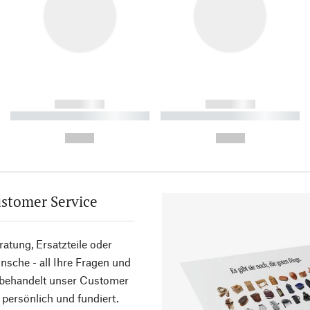
------------
------------
----------- ----------- ----------
----------- ----------- ----------
-
-
--,-- €
--,-- €
stomer Service
atung, Ersatzteile oder
sche - all Ihre Fragen und
 behandelt unser Customer
 persönlich und fundiert.