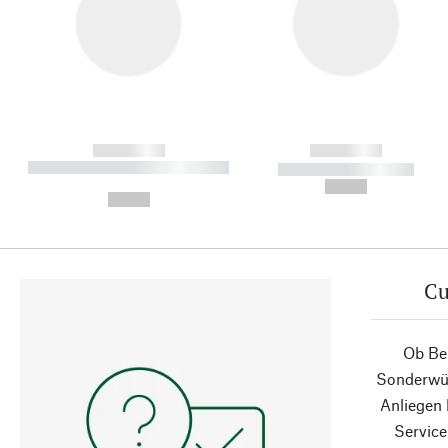
------------
------------
----------- ----------- ----------
----------- -----------
-
--,-- €
--,-- €
Cu
Ob Ber
Sonderwün
Anliegen
Service