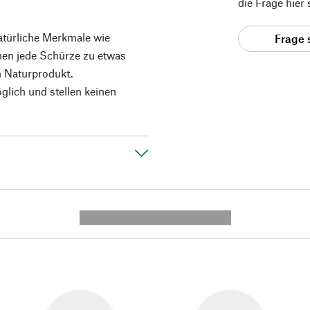
die Frage hier
Natürliche Merkmale wie
Frage 
hen jede Schürze zu etwas
n Naturprodukt.
lich und stellen keinen
---------- --------------