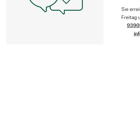
Sie erre
Freitag
9390
in