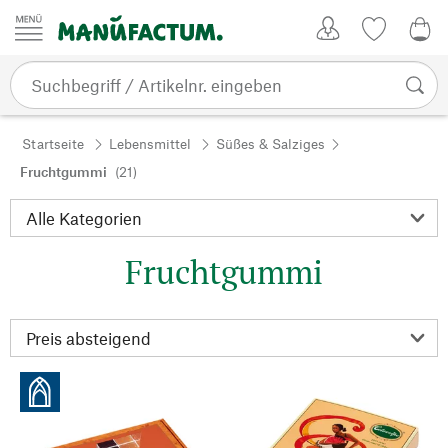
Zum Inhalt springen
Kundenkonto
Merkliste
0,0
Startseite
Lebensmittel
Süßes & Salziges
Fruchtgummi
(21)
Fruchtgummi