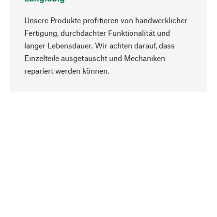
Unsere Produkte profitieren von handwerklicher
Fertigung, durchdachter Funktionalität und
langer Lebensdauer. Wir achten darauf, dass
Einzelteile ausgetauscht und Mechaniken
Nach oben
repariert werden können.
Bewusst
Nachhaltigkeit steht im Fokus unserer
Produktauswahl. Wir setzen auf natürliche
Inhaltsstoffe und Materialien, die gepflegt werden
können, sowie auf eine ressourcenschonende
und sozialverträgliche Produktion.