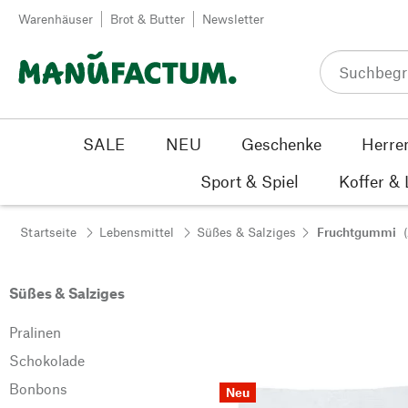
Zum Inhalt springen
Warenhäuser
Brot & Butter
Newsletter
SALE
NEU
Geschenke
Herre
Sport & Spiel
Koffer &
Startseite
Lebensmittel
Süßes & Salziges
Fruchtgummi
Süßes & Salziges
Pralinen
Schokolade
Bonbons
Neu