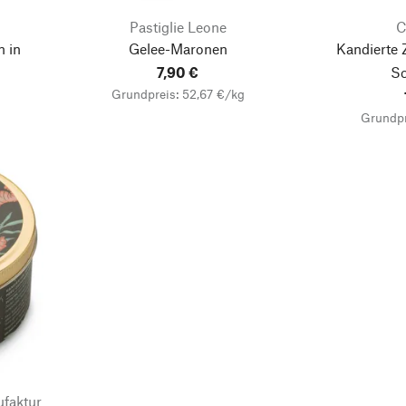
Pastiglie Leone
C
 in
Gelee-Maronen
Kandierte 
7,90 €
Sc
Grundpreis: 52,67 €/kg
Grundpr
faktur