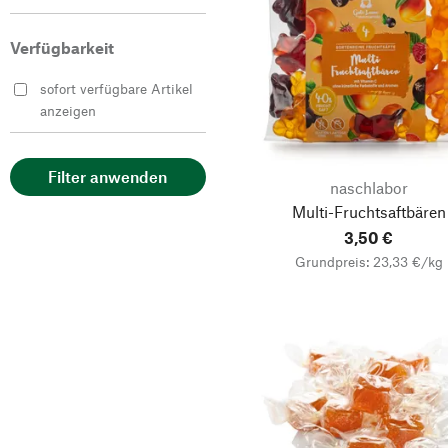
naschlabor
Verfügbarkeit
Nougats Silvain
Pastiglie Leone
sofort verfügbare Artikel
anzeigen
Filter anwenden
naschlabor
Multi-Fruchtsaftbären
3,50 €
Grundpreis: 23,33 €/kg