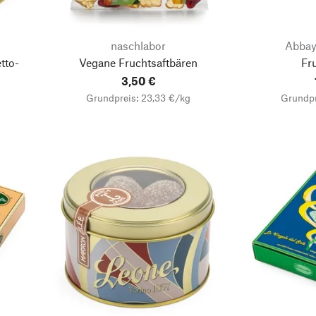
naschlabor
Abbay
tto-
Vegane Fruchtsaftbären
Fr
3,50 €
Grundpreis: 23,33 €/kg
Grundpr