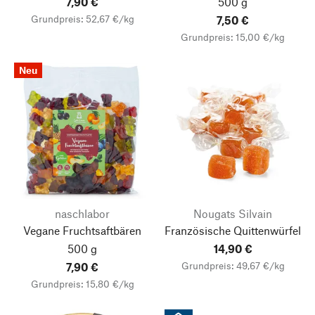
7,90 €
500 g
Grundpreis: 52,67 €/kg
7,50 €
Grundpreis: 15,00 €/kg
Neu
naschlabor
Nougats Silvain
Vegane Fruchtsaftbären
Französische Quittenwürfel
500 g
14,90 €
Grundpreis: 49,67 €/kg
7,90 €
Grundpreis: 15,80 €/kg