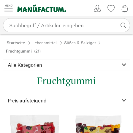
Zum Inhalt springen
Kundenkonto
Merkliste
0,0
Startseite
Lebensmittel
Süßes & Salziges
Fruchtgummi
(21)
Fruchtgummi