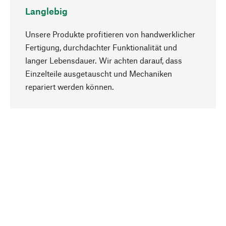
Langlebig
Unsere Produkte profitieren von handwerklicher
Fertigung, durchdachter Funktionalität und
langer Lebensdauer. Wir achten darauf, dass
Einzelteile ausgetauscht und Mechaniken
Nach oben
repariert werden können.
Bewusst
Nachhaltigkeit steht im Fokus unserer
Produktauswahl. Wir setzen auf natürliche
Inhaltsstoffe und Materialien, die gepflegt werden
können, sowie auf eine ressourcenschonende
und sozialverträgliche Produktion.