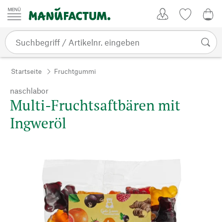
Zum Inhalt springen
Kundenkonto
Merkliste
0,0
Startseite
Fruchtgummi
naschlabor
Multi-Fruchtsaftbären mit
Ingweröl