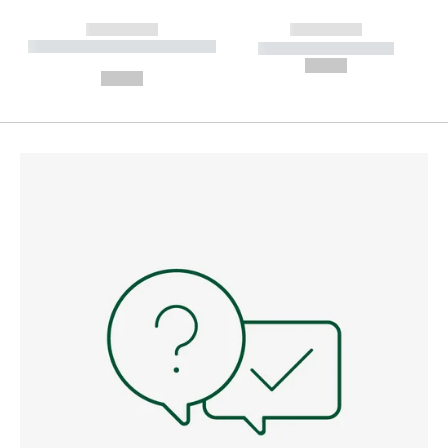
------------
------------
----------- ----------- --------
----------- -----------
---
--,-- €
--,-- €