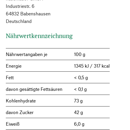
Industriestr. 6
64832 Babenshausen
Deutschland
Nährwertkennzeichnung
Nährwertangaben je
100 g
Energie
1345 kJ / 317 kcal
Fett
< 0,5 g
davon gesättigte Fettsäuren
< 0,1 g
Kohlenhydrate
73 g
davon Zucker
42 g
Eiweiß
6,0 g