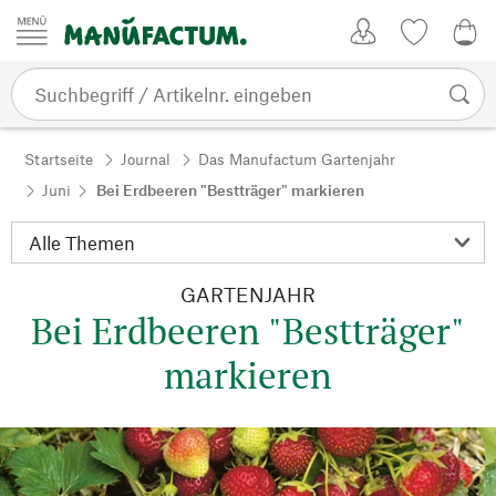
Zum Inhalt springen
Kundenkonto
Merkliste
0,0
Startseite
Journal
Das Manufactum Gartenjahr
Juni
Bei Erdbeeren "Bestträger" markieren
GARTENJAHR
Bei Erdbeeren "Bestträger"
markieren