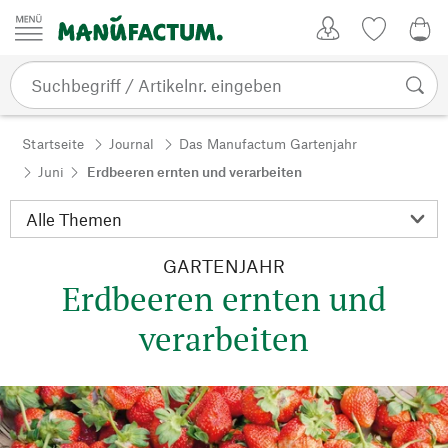
Zum Inhalt springen
Kundenkonto
Merkliste
0,0
Startseite
Journal
Das Manufactum Gartenjahr
Juni
Erdbeeren ernten und verarbeiten
GARTENJAHR
Erdbeeren ernten und
verarbeiten