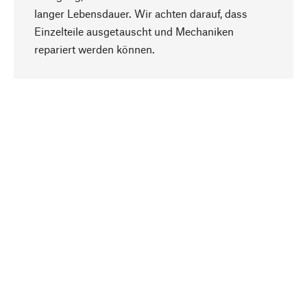
langer Lebensdauer. Wir achten darauf, dass
Einzelteile ausgetauscht und Mechaniken
Nach oben
repariert werden können.
Bewusst
Nachhaltigkeit steht im Fokus unserer
Produktauswahl. Wir setzen auf natürliche
Inhaltsstoffe und Materialien, die gepflegt werden
können, sowie auf eine ressourcenschonende
und sozialverträgliche Produktion.
Ausgewählt