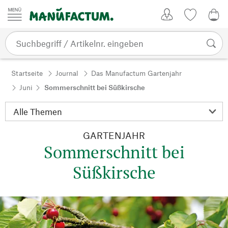
Zum Inhalt springen
Kundenkonto
Merkliste
0,0
Startseite
Journal
Das Manufactum Gartenjahr
Juni
Sommerschnitt bei Süßkirsche
GARTENJAHR
Sommerschnitt bei
Süßkirsche