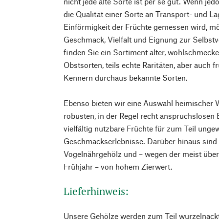
nicht jede alte Sorte ist per se gut. Wenn je
die Qualität einer Sorte an Transport- und La
Einförmigkeit der Früchte gemessen wird, möc
Geschmack, Vielfalt und Eignung zur Selbst
finden Sie ein Sortiment alter, wohlschmeck
Obstsorten, teils echte Raritäten, aber auch f
Kennern durchaus bekannte Sorten.
Ebenso bieten wir eine Auswahl heimischer W
robusten, in der Regel recht anspruchslosen
vielfältig nutzbare Früchte für zum Teil ung
Geschmackserlebnisse. Darüber hinaus sind
Vogelnährgehölz und – wegen der meist überr
Frühjahr – von hohem Zierwert.
Lieferhinweis:
Unsere Gehölze werden zum Teil wurzelnackt,