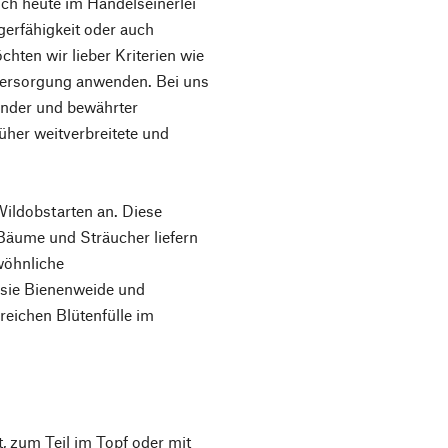
doch heute im Handelseinerlei
gerfähigkeit oder auch
hten wir lieber Kriterien wie
versorgung anwenden. Bei uns
ender und bewährter
rüher weitverbreitete und
ildobstarten an. Diese
 Bäume und Sträucher liefern
ewöhnliche
 sie Bienenweide und
eichen Blütenfülle im
 zum Teil im Topf oder mit