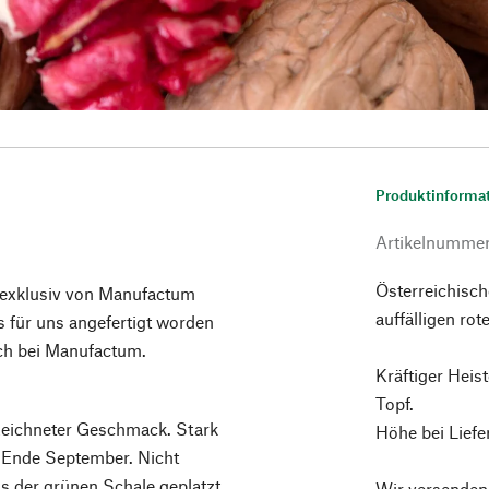
Produktinforma
Artikelnumme
Österreichisc
e exklusiv von Manufactum
auffälligen ro
 für uns angefertigt worden
ich bei Manufactum.
Kräftiger Heist
Topf.
ezeichneter Geschmack. Stark
Höhe bei Lief
ab Ende September. Nicht
aus der grünen Schale geplatzt
Wir versenden