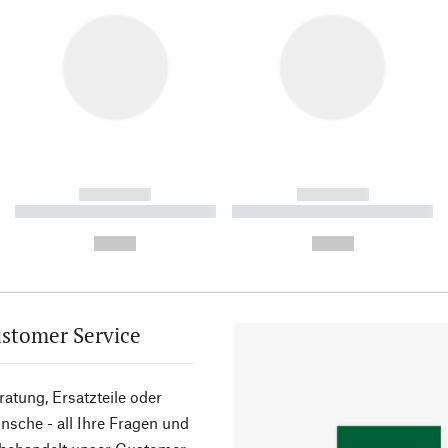
------------
------------
----------- ----------- ----------
----------- ----------- ----------
-
-
--,-- €
--,-- €
stomer Service
atung, Ersatzteile oder
sche - all Ihre Fragen und