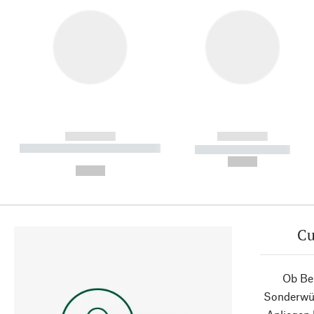
------------
------------
----------- ----------- ----------
----------- -----------
-
--,-- €
--,-- €
Cu
Ob Ber
Sonderwün