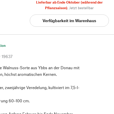
Lieferbar ab Ende Oktober (während der
Pflanzsaison)
,
Jetzt bestellbar
Verfügbarkeit im Warenhaus
tion
r
19637
he Walnuss-Sorte aus Ybbs an der Donau mit
ten, höchst aromatischen Kernen.
er, zweijährige Veredelung, kultiviert im 7,5-l-
erung 60–100 cm.
 von Anfang Februar bis Ende November.