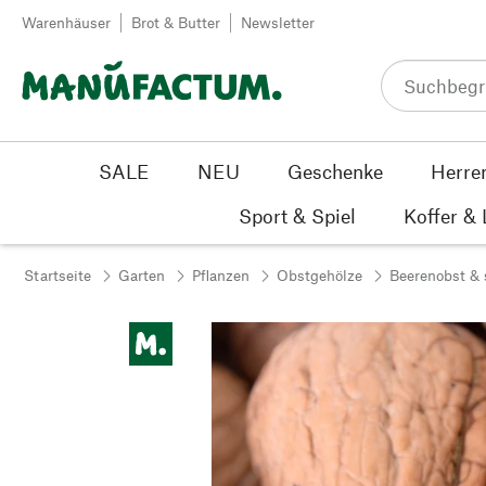
Zum Inhalt springen
Warenhäuser
Brot & Butter
Newsletter
SALE
NEU
Geschenke
Herre
Sport & Spiel
Koffer &
Startseite
Garten
Pflanzen
Obstgehölze
Beerenobst & 