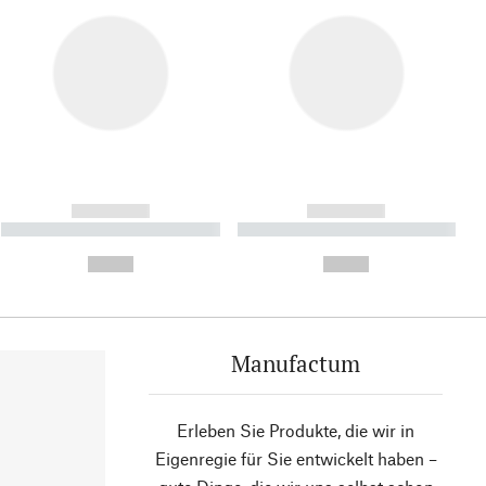
------------
------------
----------- ----------- ----------
----------- ----------- ----------
- -----------
-
--,-- €
--,-- €
Manufactum
Erleben Sie Produkte, die wir in
Eigenregie für Sie entwickelt haben –