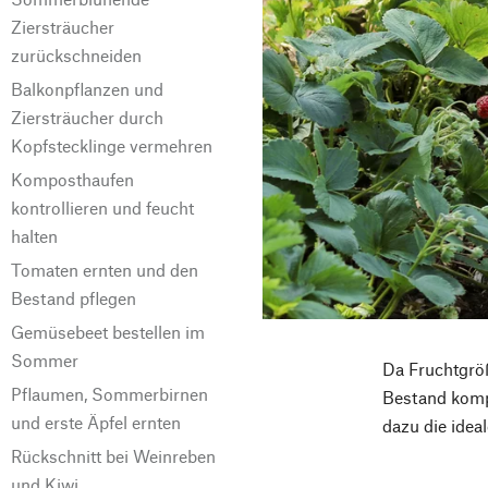
Ziersträucher
zurückschneiden
Balkonpflanzen und
Ziersträucher durch
Kopfstecklinge vermehren
Komposthaufen
kontrollieren und feucht
halten
Tomaten ernten und den
Bestand pflegen
Gemüsebeet bestellen im
Sommer
Da Fruchtgröß
Pflaumen, Sommerbirnen
Bestand kompl
und erste Äpfel ernten
dazu die ideal
Rückschnitt bei Weinreben
und Kiwi