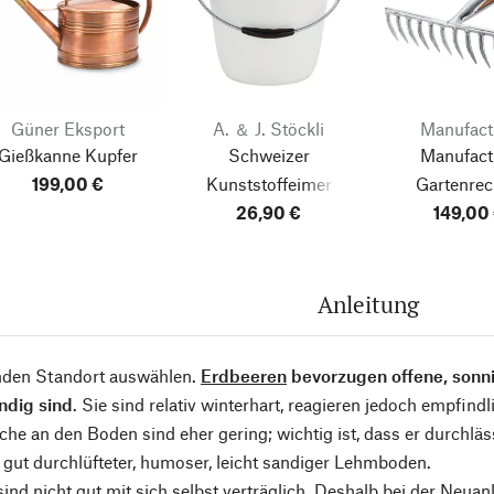
Güner Eksport
A. ＆ J. Stöckli
Manufac
Gießkanne Kupfer
Schweizer
Manufac
199,00 €
Kunststoffeimer
Gartenre
26,90 €
Edelsta
149,00
Anleitung
den Standort auswählen.
Erdbeeren
bevorzugen offene, sonnig
ndig sind
. Sie sind relativ winterhart, reagieren jedoch empfindl
he an den Boden sind eher gering; wichtig ist, dass er durchläs
in gut durchlüfteter, humoser, leicht sandiger Lehmboden.
ind nicht gut mit sich selbst verträglich. Deshalb bei der Neua