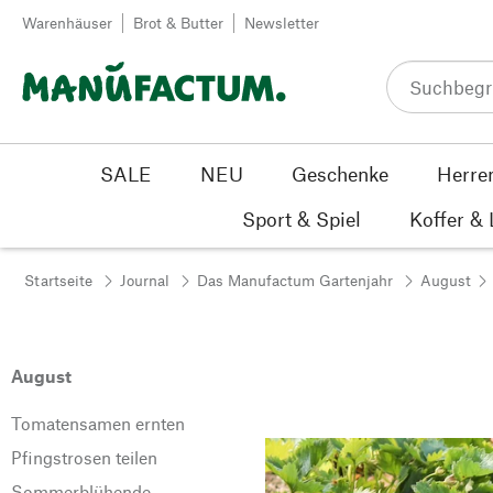
Zum Inhalt springen
Warenhäuser
Brot & Butter
Newsletter
SALE
NEU
Geschenke
Herre
Sport & Spiel
Koffer &
Startseite
Journal
Das Manufactum Gartenjahr
August
August
Tomatensamen ernten
Pfingstrosen teilen
Sommerblühende