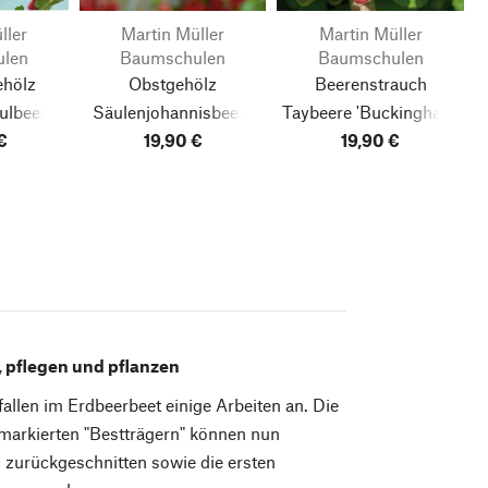
ller
Martin Müller
Martin Müller
len
Baumschulen
Baumschulen
ehölz
Obstgehölz
Beerenstrauch
ulbeere
Säulenjohannisbeere
Taybeere 'Buckingham'
€
Morus
'Rolan'
(Ribes rubrum)
19,90 €
(Rubus fruticosus ×
19,90 €
idaeus)
 pflegen und pflanzen
allen im Erdbeerbeet einige Arbeiten an. Die
markierten "Bestträgern" können nun
n zurückgeschnitten sowie die ersten