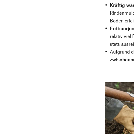
Kräftig wä
Rindenmulch
Boden erlei
Erdbeerjun
relativ vie
stets ausre
Aufgrund d
zwischenn