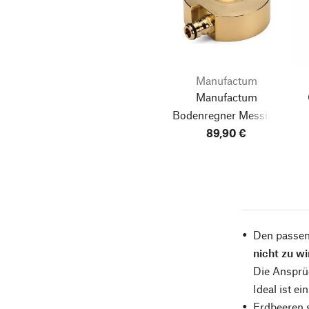
Manufactum
Manufactum
Bodenregner Messing
89,90 €
gedreht
Den passen
nicht zu wi
Die Ansprüc
Ideal ist e
Erdbeeren s