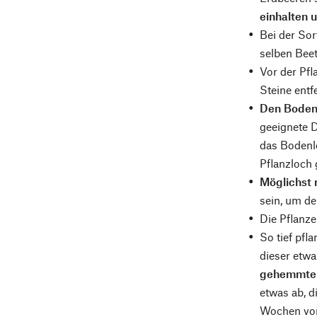
einhalten u
Bei der So
selben Beet
Vor der Pf
Steine entf
Den Boden 
geeignete D
das Bodenl
Pflanzloch 
Möglichst 
sein, um d
Die Pflanz
So tief pfl
dieser etwa
gehemmte 
etwas ab, d
Wochen vor 