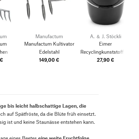
tum
Manufactum
A. ＆ J. Stöckli
tum
Manufactum Kultivator
Eimer
chen
Edelstahl
Recyclingkunststoff
(15
hl
 €
149,00 €
27,90 €
Liter)
e bis leicht halbschattige Lagen, die
ich auf Spätfröste, da die Blüte früh einsetzt.
sig ist und keine Staunässe entstehen kann.
nlage eines Beetes
eine weite Fruchtfolge