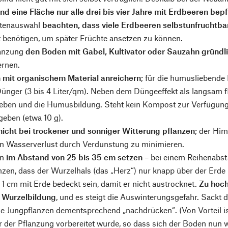
nd eine Fläche nur alle drei bis vier Jahre mit Erdbeeren bep
rtenauswahl
beachten, dass viele Erdbeeren selbstunfruchtba
 benötigen, um später Früchte ansetzen zu können.
lanzung
den Boden mit Gabel, Kultivator oder Sauzahn gründl
ernen.
mit organischem Material anreichern
; für die humusliebende
ünger (3 bis 4 Liter/qm). Neben dem Düngeeffekt als langsam fl
eben und die Humusbildung. Steht kein Kompost zur Verfügung
geben (etwa 10 g).
nicht bei trockener und sonniger Witterung pflanzen
; der Hi
en Wasserverlust durch Verdunstung zu minimieren.
en
im Abstand von 25 bis 35 cm setzen
– bei einem Reihenabst
anzen, dass der Wurzelhals (das „Herz“) nur knapp über der Erde l
 1 cm mit Erde bedeckt sein, damit er nicht austrocknet.
Zu hoch
Wurzelbildung
, und es steigt die Auswinterungsgefahr. Sackt
ie Jungpflanzen dementsprechend „nachdrücken“. (Von Vorteil is
der Pflanzung vorbereitet wurde, so dass sich der Boden nun wi