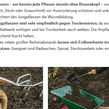
ssern – am besten jede Pflanze einzeln ohne Brausekopf
– und
, Stroh oder Grasschnitt) vor Austrocknung schützen und unkra
chtert den Jungpflanzen die Wurzelbildung.
gpflanzen sind sehr empfindlich gegen Trockenstress
, da si
l Blattwerk verfügen und bei Trockenheit rasch welken. Die Anp
ichend feucht halten.
es relativ großen Reihenabstands
lassen sich Erdbeerbeete i
utzen
. Geeignet sind Radieschen, Spinat, Steckzwiebeln oder ei