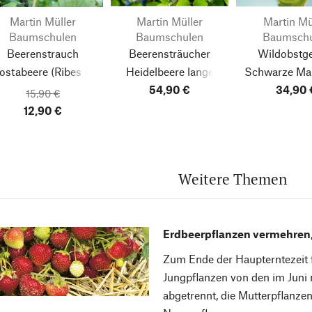
Martin Müller
Martin Müller
Martin Mü
Baumschulen
Baumschulen
Baumschu
Beerenstrauch
Beerensträucher
Wildobstg
Jostabeere
(Ribes ×
Heidelbeere lange
Schwarze Ma
nidigrolaria)
Erntezeit
54,90 €
(3 Sorten)
'Wellington'
34,90 
(
15,90 €
(Vaccinium
nigra)
12,90 €
corymbosum)
Weitere Themen
Erdbeerpflanzen vermehren,
Zum Ende der Haupterntezeit f
Jungpflanzen von den im Juni 
abgetrennt, die Mutterpflanze