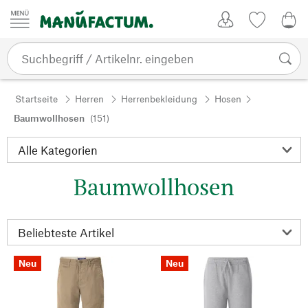
Zum Inhalt springen
Kundenkonto
Merkliste
0,0
Startseite
Herren
Herrenbekleidung
Hosen
Baumwollhosen
(151)
Baumwollhosen
Neu
Neu