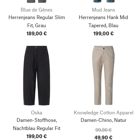
Blue de Gênes
Mud Jeans
Herrenjeans Regular Slim
Herrenjeans Hank Mid
Fit, Grau
Tapered, Blau
189,00 €
199,00 €
Oska
Knowledge Cotton Apparel
Damen-Stoffhose,
Damen-Chino, Natur
Nach oben
Nachtblau
Regular Fit
99,90 €
199,00 €
49,90 €