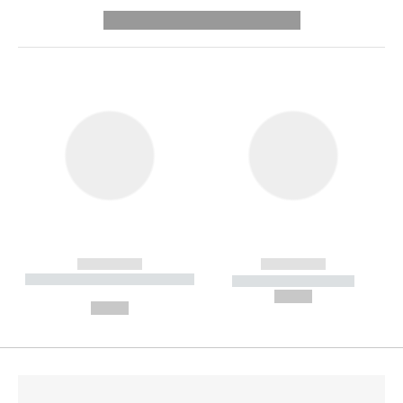
---------- --------------
------------
------------
----------- ----------- --------
----------- -----------
---
--,-- €
--,-- €