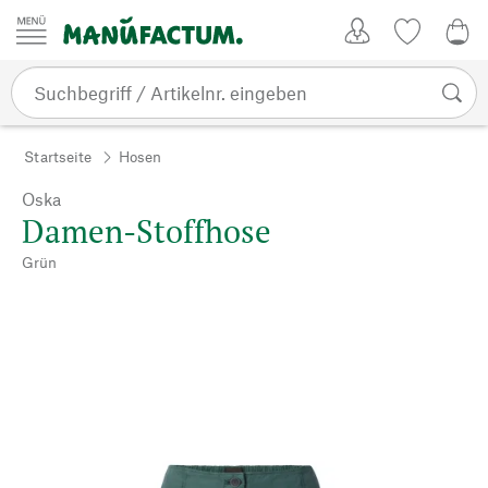
Zum Inhalt springen
Kundenkonto
Merkliste
0,0
Startseite
Hosen
Oska
Damen-Stoffhose
Grün