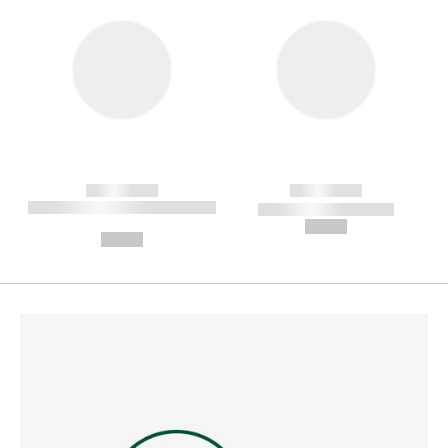
------------
------------
----------- ----------- --------
----------- -----------
---
--,-- €
--,-- €