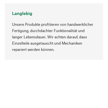
Langlebig
Unsere Produkte profitieren von handwerklicher
Fertigung, durchdachter Funktionalität und
langer Lebensdauer. Wir achten darauf, dass
Einzelteile ausgetauscht und Mechaniken
Nach oben
repariert werden können.
Bewusst
Nachhaltigkeit steht im Fokus unserer
Produktauswahl. Wir setzen auf natürliche
Inhaltsstoffe und Materialien, die gepflegt werden
können, sowie auf eine ressourcenschonende