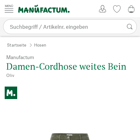
Zum Inhalt springen
Kundenkonto
Merkliste
0,0
Startseite
Hosen
Manufactum
Damen-Cordhose weites Bein
Oliv