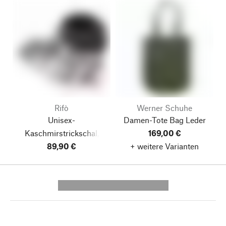
Rifò
Werner Schuhe
Unisex-
Damen-Tote Bag Leder
Kaschmirstrickschal,
169,00 €
Grün-Rosé
89,90 €
+ weitere Varianten
---------- --------------