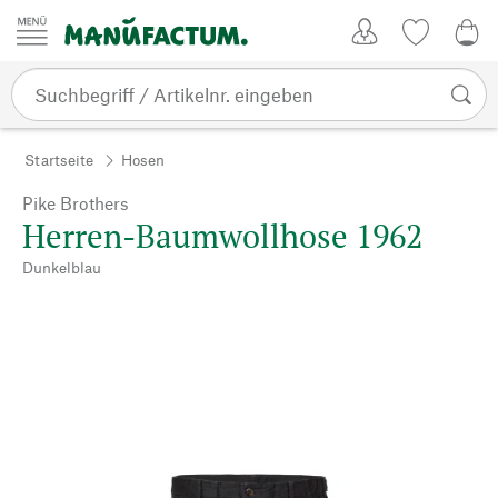
Zum Inhalt springen
Kundenkonto
Merkliste
0,0
Startseite
Hosen
Pike Brothers
Herren-Baumwollhose 1962
Dunkelblau