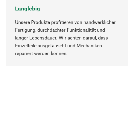
Langlebig
Unsere Produkte profitieren von handwerklicher
Fertigung, durchdachter Funktionalität und
langer Lebensdauer. Wir achten darauf, dass
Einzelteile ausgetauscht und Mechaniken
Nach oben
repariert werden können.
Bewusst
Nachhaltigkeit steht im Fokus unserer
Produktauswahl. Wir setzen auf natürliche
Inhaltsstoffe und Materialien, die gepflegt werden
können, sowie auf eine ressourcenschonende
und sozialverträgliche Produktion.