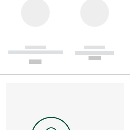
------------
------------
----------- ----------- --------
----------- -----------
---
--,-- €
--,-- €