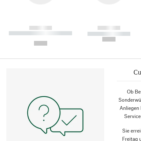
------------
------------
----------- ----------- ----------
----------- -----------
-
--,-- €
--,-- €
Cu
Ob Ber
Sonderwün
Anliegen
Service
Sie erre
Freitag