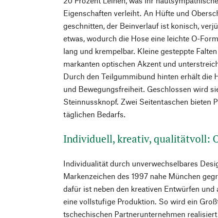
20 Prozent Leinen, was ihr hautsympathisch
Eigenschaften verleiht. An Hüfte und Obersch
geschnitten, der Beinverlauf ist konisch, verj
etwas, wodurch die Hose eine leichte O-Form
lang und krempelbar. Kleine gesteppte Falte
markanten optischen Akzent und unterstreich
Durch den Teilgummibund hinten erhält die
und Bewegungsfreiheit. Geschlossen wird si
Steinnussknopf. Zwei Seitentaschen bieten Pla
täglichen Bedarfs.
Individuell, kreativ, qualitätvoll:
Individualität durch unverwechselbares Desig
Markenzeichen des 1997 nahe München gegr
dafür ist neben den kreativen Entwürfen und
eine vollstufige Produktion. So wird ein Groß
tschechischen Partnerunternehmen realisiert