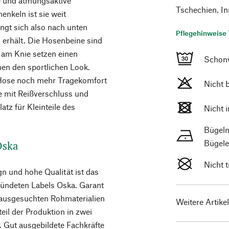
e und atmungsaktive
Tschechien. In
enkeln ist sie weit
üngt sich also nach unten
Pflegehinweise 
 erhält. Die Hosenbeine sind
n am Knie setzen einen
Schon
en den sportlichen Look.
 Hose noch mehr Tragekomfort
Nicht 
e mit Reißverschluss und
tz für Kleinteile des
Nicht 
Bügeln
Bügele
 Oska
Nicht 
n und hohe Qualität ist das
ündeten Labels Oska. Garant
 ausgesuchten Rohmaterialien
Weitere Artike
teil der Produktion in zwei
. Gut ausgebildete Fachkräfte