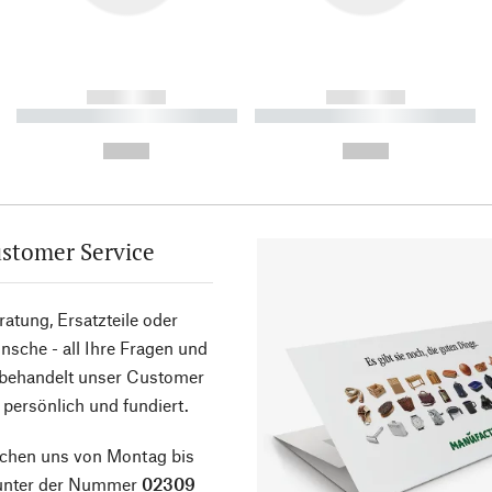
------------
------------
----------- ----------- ----------
----------- ----------- ----------
-
-
--,-- €
--,-- €
stomer Service
atung, Ersatzteile oder
sche - all Ihre Fragen und
 behandelt unser Customer
 persönlich und fundiert.
ichen uns von Montag bis
 unter der Nummer
02309