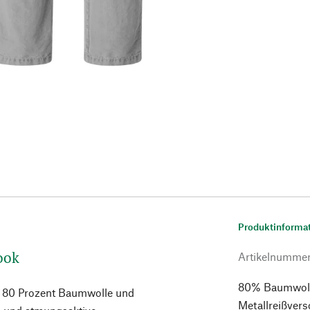
Produktinforma
ook
Artikelnumme
80% Baumwolle
us 80 Prozent Baumwolle und
Metallreißvers