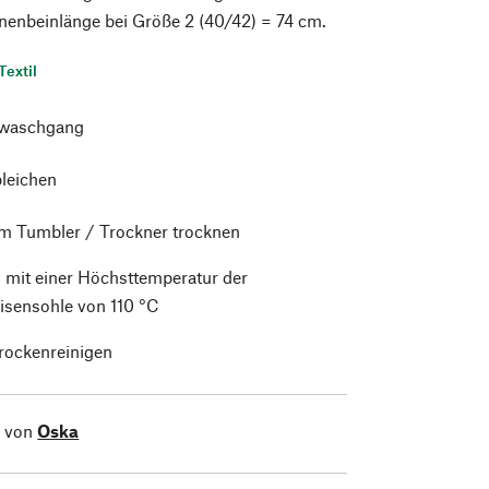
nenbeinlänge bei Größe 2 (40/42) = 74 cm.
Textil
waschgang
bleichen
im Tumbler / Trockner trocknen
 mit einer Höchsttemperatur der
isensohle von 110 °C
trockenreinigen
l von
Oska