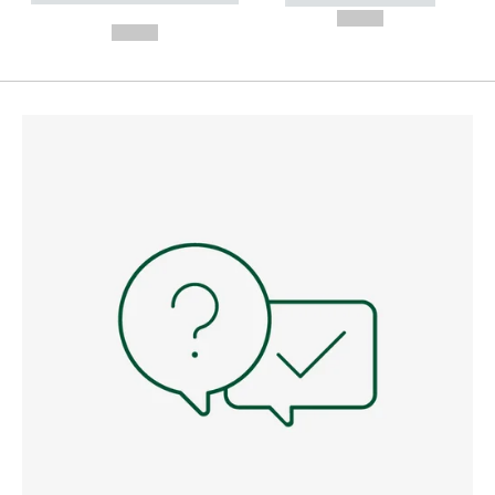
---
--,-- €
--,-- €