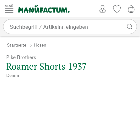
Zum Inhalt springen
Kundenkonto
Merkliste
0,0
Startseite
Hosen
Pike Brothers
Roamer Shorts 1937
Denim