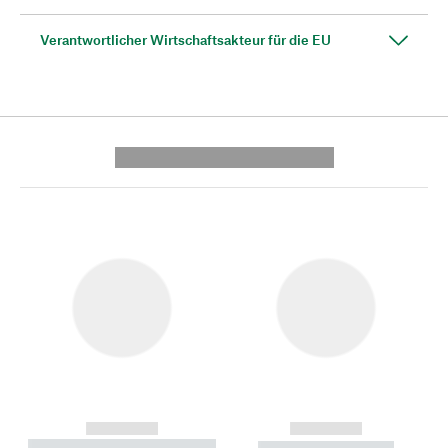
Verantwortlicher Wirtschaftsakteur für die EU
---------- --------------
------------
------------
----------- ----------- --------
----------- -----------