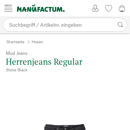
Zum Inhalt springen
Kundenkonto
Merkliste
0,0
Startseite
Hosen
Mud Jeans
Herrenjeans Regular
Stone Black