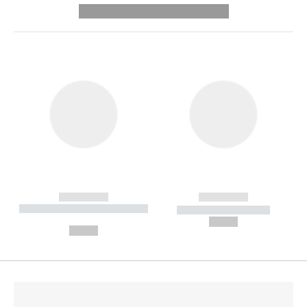
---------- --------------
------------
------------
----------- ----------- --------
----------- -----------
---
--,-- €
--,-- €