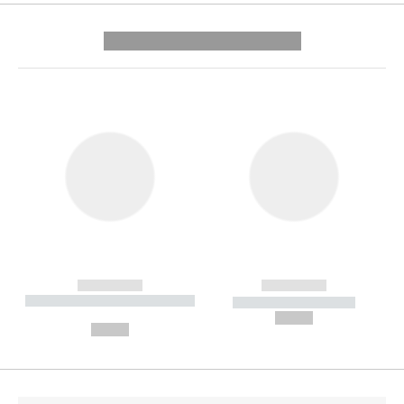
---------- --------------
------------
------------
----------- ----------- --------
----------- -----------
---
--,-- €
--,-- €