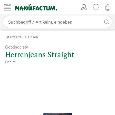
Zum Inhalt springen
Kundenkonto
Merkliste
0,0
Startseite
Hosen
Goodsociety
Herrenjeans Straight
Denim