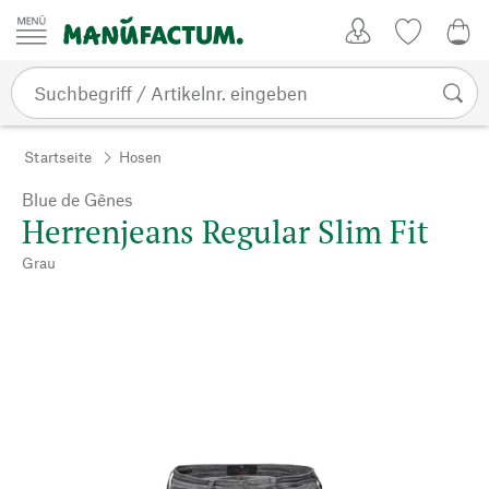
Zum Inhalt springen
Kundenkonto
Merkliste
0,0
Startseite
Hosen
Blue de Gênes
Herrenjeans Regular Slim Fit
Grau