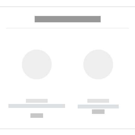
---------- --------------
------------
------------
----------- ----------- --------
----------- -----------
---
--,-- €
--,-- €