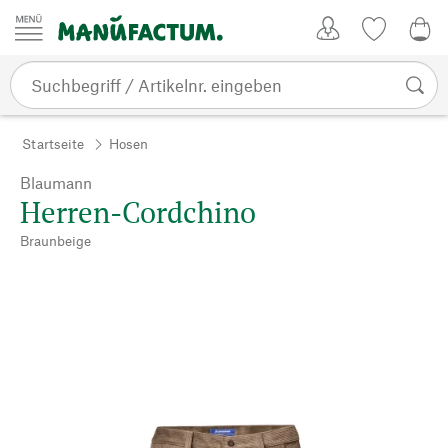
Zum Inhalt springen
Kundenkonto
Merkliste
0,0
Startseite
Hosen
Blaumann
Herren-Cordchino
Braunbeige