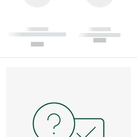
------------
------------
----------- ----------- --------
----------- -----------
---
--,-- €
--,-- €