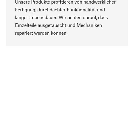
Unsere Produkte profitieren von handwerklicher
Fertigung, durchdachter Funktionalität und
langer Lebensdauer. Wir achten darauf, dass
Einzelteile ausgetauscht und Mechaniken
Nach oben
repariert werden können.
Bewusst
Nachhaltigkeit steht im Fokus unserer
Produktauswahl. Wir setzen auf natürliche
Inhaltsstoffe und Materialien, die gepflegt werden
können, sowie auf eine ressourcenschonende
und sozialverträgliche Produktion.