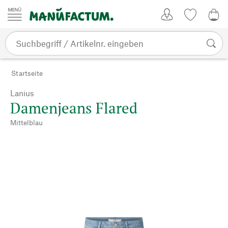
Zum Inhalt springen
Kundenkonto
Merkliste
0,0
Startseite
Lanius
Damenjeans Flared
Mittelblau