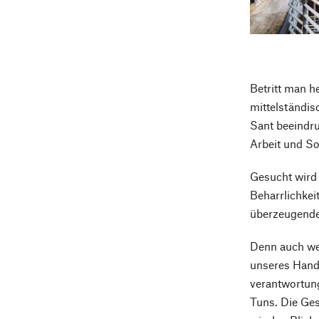
Betritt man h
mittelständis
Sant beeindru
Arbeit und So
Gesucht wird 
Beharrlichkei
überzeugende
Denn auch wen
unseres Hande
verantwortung
Tuns. Die Ge