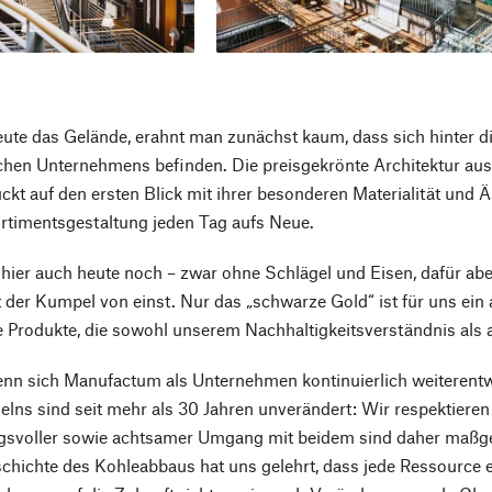
eute das Gelände, erahnt man zunächst kaum, dass sich hinter
chen Unternehmens befinden. Die preisgekrönte Architektur aus
ckt auf den ersten Blick mit ihrer besonderen Materialität und 
rtimentsgestaltung jeden Tag aufs Neue.
hier auch heute noch – zwar ohne Schlägel und Eisen, dafür abe
t der Kumpel von einst. Nur das „schwarze Gold“ ist für uns e
 Produkte, die sowohl unserem Nachhaltigkeitsverständnis als
n sich Manufactum als Unternehmen kontinuierlich weiterentwi
lns sind seit mehr als 30 Jahren unverändert: Wir respektieren
svoller sowie achtsamer Umgang mit beidem sind daher maßgebl
schichte des Kohleabbaus hat uns gelehrt, dass jede Ressource