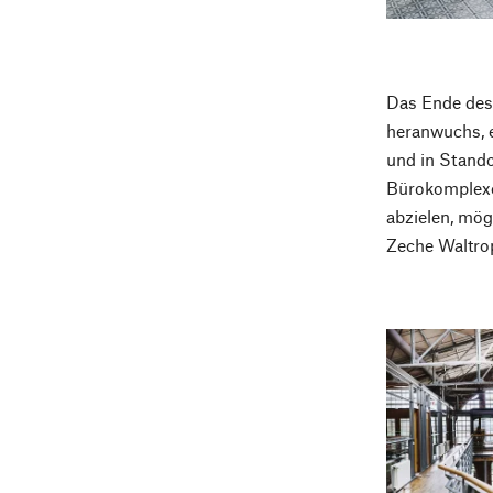
Das Ende des 
heranwuchs, e
und in Stando
Bürokomplexe 
abzielen, mög
Zeche Waltro