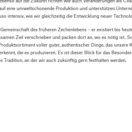
 ebenso auf die Zukunft richten wie auch Veränderungen als Ch
auf eine umweltschonende Produktion und unterstützen Unterne
uso intensiv, wie wir gleichzeitig die Entwicklung neuer Techno
 Gemeinschaft des früheren Zechenlebens – er existiert bis heute
amen Ziel verschrieben und packen dort an, wo es nötig ist. S
Produktsortiment voller guter, authentischer Dinge, das unsere 
erkennt, die es produzieren. Es ist dieser Blick für das Besond
ne Tradition, an der wir auch zukünftig gern festhalten werden.