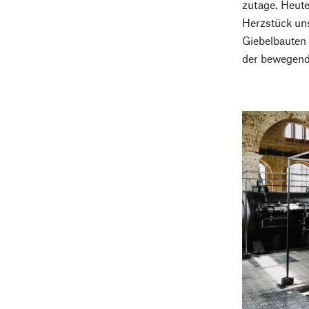
zutage. Heut
Herzstück uns
Giebelbauten
der bewegend