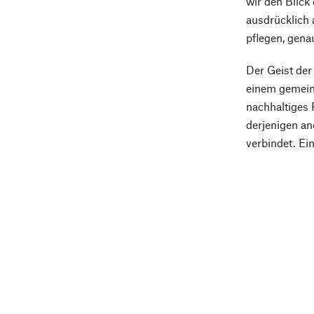
wir den Blick
ausdrücklich 
pflegen, gena
Der Geist der
einem gemeins
nachhaltiges 
derjenigen an
verbindet. Ei