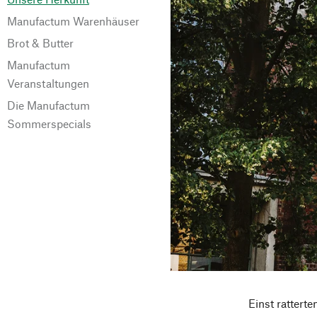
Manufactum Warenhäuser
Brot & Butter
Manufactum
Veranstaltungen
Die Manufactum
Sommerspecials
Einst rattert